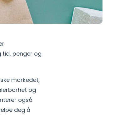
er
g tid, penger og
rske markedet,
kalerbarhet og
enterer også
jelpe deg å