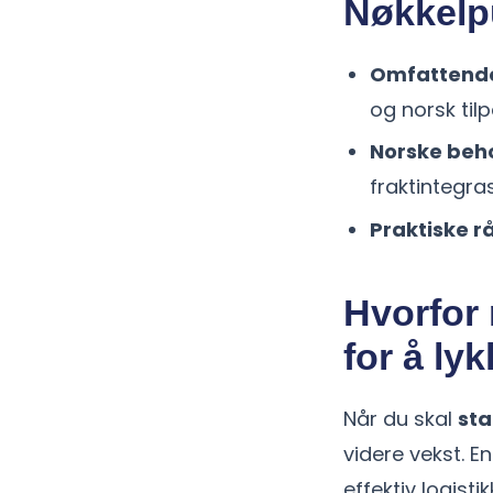
Nøkkelp
Omfattende
og norsk til
Norske beho
fraktintegra
Praktiske r
Hvorfor 
for å ly
Når du skal
sta
videre vekst. E
effektiv logist