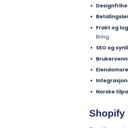
Designfrihe
Betalingslø
Frakt og log
Bring.
SEO og synl
Brukervenn
Eiendomsrett
Integrasjon
Norske tilp
Shopify