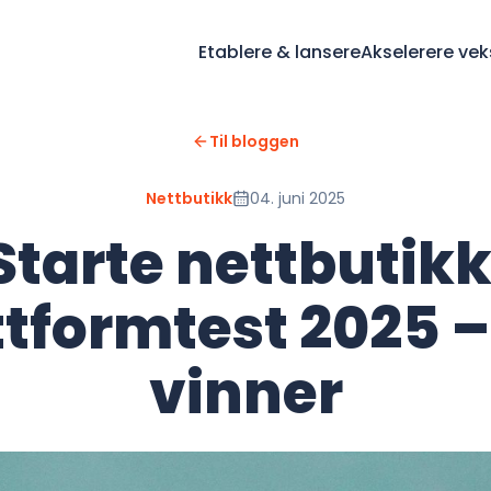
Etablere & lansere
Akselerere vek
Til bloggen
Nettbutikk
04. juni 2025
Starte nettbutikk
ttformtest 2025 –
vinner