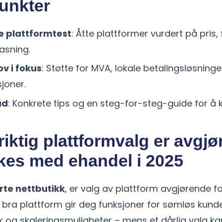
unkter
 plattformtest
: Åtte plattformer vurdert på pris, 
pasning.
v i fokus
: Støtte for MVA, lokale betalingsløsning
sjoner.
åd
: Konkrete tips og en steg-for-steg-guide for å
riktig plattformvalg er avgj
kkes med ehandel i 2025
rte nettbutikk
, er valg av plattform avgjørende f
n bra plattform gir deg funksjoner for sømløs kund
ikk og skaleringsmuligheter – mens et dårlig valg ka