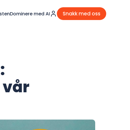
Snakk med oss
sten
Dominere med AI
:
 vår