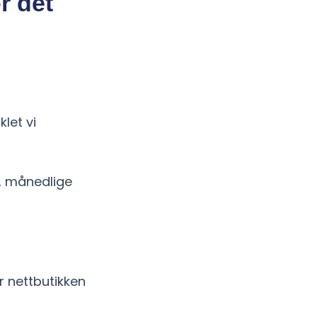
or det
iklet vi
t, månedlige
r nettbutikken