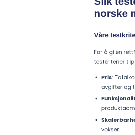
Slik test
norske 
Våre testkrite
For å gi en ret
testkriterier ti
Pris
: Totalk
avgifter og 
Funksjonali
produktadmi
Skalerbarh
vokser.