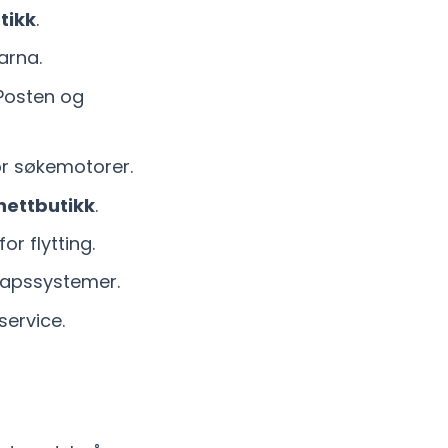
tikk
.
arna.
Posten og
or søkemotorer.
nettbutikk
.
or flytting.
skapssystemer.
service.