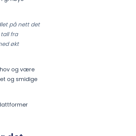
let på nett det
all fra
med økt
behov og være
het og smidige
plattformer