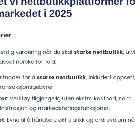
et vi nettbutikkplattformer f
markedet i 2025
rier
tferdig vurdering når du skal
starte nettbutikk
, utv
lpasset norske forhold:
ostnader for å
starte nettbutikk
, inkludert oppset
transaksjonsgebyrer.
tet
: Verktøy tilgjengelig uten ekstra kostnad, som
nistrasjon og markedsføringsfunksjoner.
et
: Evne til å håndtere økt trafikk og ordrevolum nå