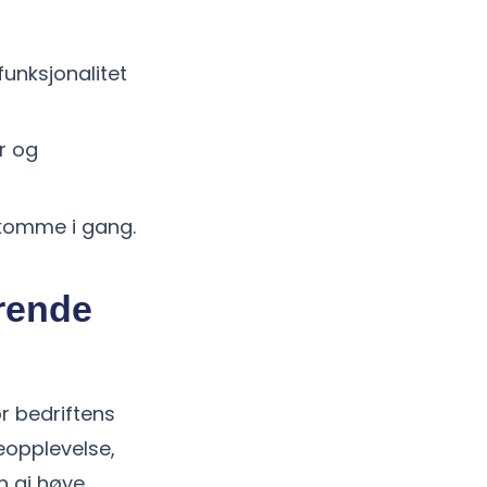
funksjonalitet
er og
 komme i gang.
ørende
or bedriftens
eopplevelse,
n gi høye