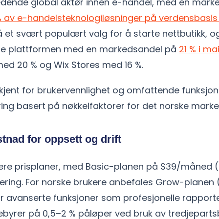
ledende global aktør innen e-handel, med en mark
% av e-handelsteknologiløsninger på verdensbasis 
 et svært populært valg for å starte nettbutikk, o
te plattformen med en markedsandel på
21 % i ma
ed 20 % og Wix Stores med 16 %.
kjent for brukervennlighet og omfattende funksjone
ring basert på nøkkelfaktorer for det norske marke
stnad for oppsett og drift
 flere prisplaner, med Basic-planen på $39/måned 
urering. For norske brukere anbefales Grow-planen
or avanserte funksjoner som profesjonelle rapporte
byrer på 0,5–2 % påløper ved bruk av tredjepartsb