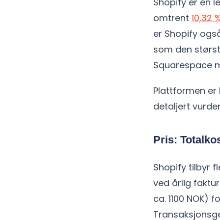
Shopify er en 
omtrent
10,32 
er Shopify også
som den størs
Squarespace m
Plattformen er 
detaljert vurde
Pris: Totalko
Shopify tilbyr
ved årlig fakt
ca. 1100 NOK) f
Transaksjonsge