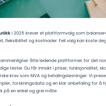
utikk
i 2025 krever et plattformvalg som balanser
t, fleksibilitet og kostnader. Feil valg kan koste de
ammenligner åtte ledende plattformer for det no
ge tester. Du får innsikt i priser, funksjonalitet, s
norske krav som MVA og betalingsløsninger. Vi pres
pler, forskningsdata og en klar anbefaling for å h
kk på en enkel og grei måte.