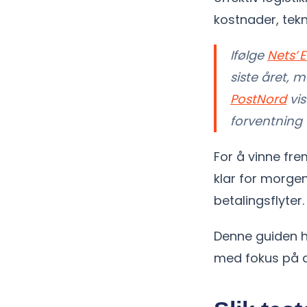
kostnader, tek
Ifølge
Nets’ 
siste året, m
PostNord
vis
forventning t
For å vinne fr
klar for morgen
betalingsflyter.
Denne guiden h
med fokus på d