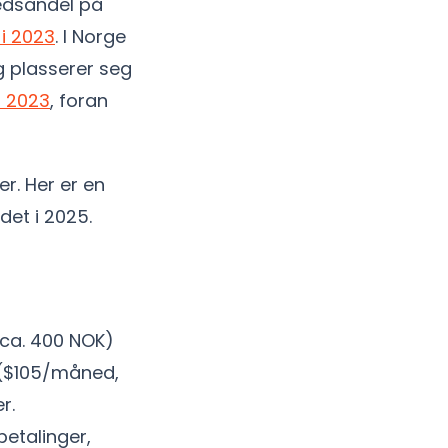
edsandel på
i 2023
. I Norge
g plasserer seg
i 2023
, foran
r. Her er en
det i 2025.
(ca. 400 NOK)
 ($105/måned,
r.
etalinger,