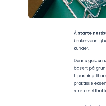
Å
starte nettb
brukervennlighe
kunder.
Denne guiden s
basert på grundi
tilpasning til 
praktiske eksem
starte nettbuti