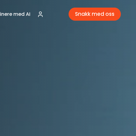
Snakk med oss
nere med AI