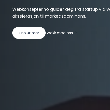
Webkonsepter.no guider deg fra startup via ve
akselerasjon til markedsdominans.
Finn ut mer
Snakk med oss