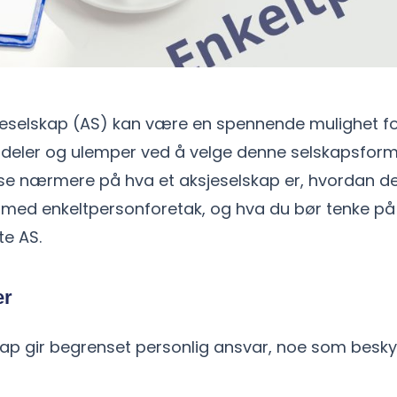
sjeselskap (AS) kan være en spennende mulighet f
rdeler og ulemper ved å velge denne selskapsform
vi se nærmere på hva et aksjeselskap er, hvordan d
ed enkeltpersonforetak, og hva du bør tenke på 
te AS.
er
kap gir begrenset personlig ansvar, noe som besky