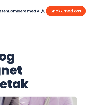
Snakk med oss
sten
Dominere med AI
 og
net
retak