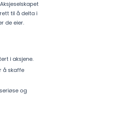
 Aksjeselskapet
t til å delta i
 de eier.
ert i aksjene.
r å skaffe
seriøse og