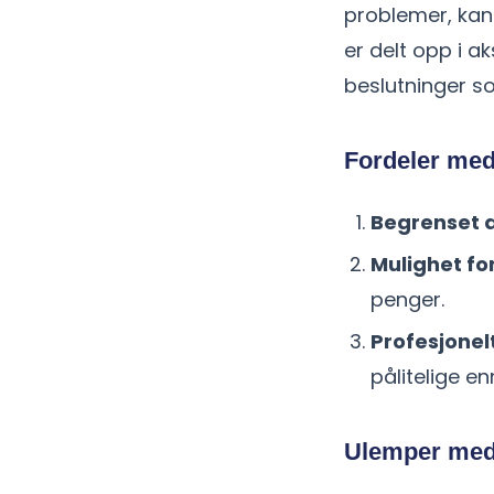
problemer, kan 
er delt opp i a
beslutninger s
Fordeler me
Begrenset 
Mulighet fo
penger.
Profesjonel
pålitelige e
Ulemper me