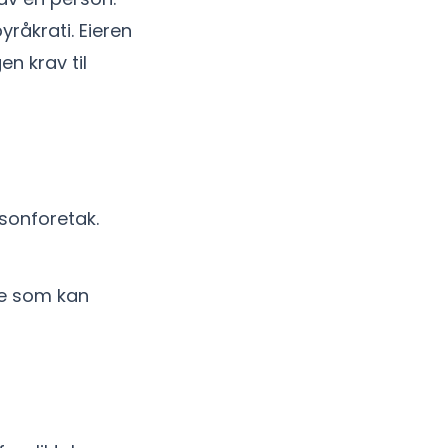
råkrati. Eieren
en krav til
rsonforetak.
oe som kan