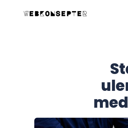
St
ul
med 