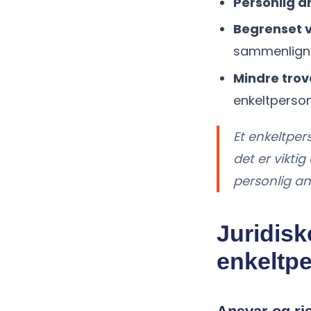
Personlig a
Begrenset 
sammenligne
Mindre trov
enkeltperso
Et enkeltpe
det er vikti
personlig an
Juridisk
enkeltp