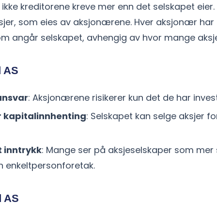
ikke kreditorene kreve mer enn det selskapet eier.
ksjer, som eies av aksjonærene. Hver aksjonær har ret
om angår selskapet, avhengig av hvor mange aksjer
d AS
ansvar
: Aksjonærene risikerer kun det de har invest
r kapitalinnhenting
: Selskapet kan selge aksjer fo
t inntrykk
: Mange ser på aksjeselskaper som mer 
nn enkeltpersonforetak.
d AS