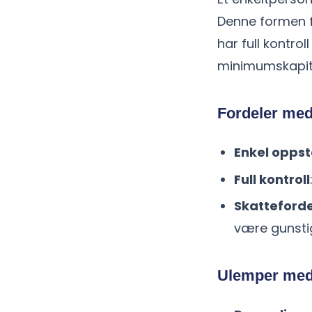
Denne formen fo
har full kontrol
minimumskapita
Fordeler med
Enkel oppst
Full kontroll
Skatteforde
være gunstig
Ulemper med 