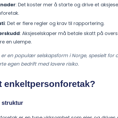
tnader
: Det koster mer å starte og drive et aksjes
foretak.
ti
: Det er flere regler og krav til rapportering.
verskudd
: Aksjeselskaper må betale skatt på over
e en ulempe.
 er en populær selskapsform i Norge, spesielt fo
rte egen bedrift med lavere risiko.
t enkeltpersonforetak?
 struktur
nforetak er en type virksomhet som eies og drives 