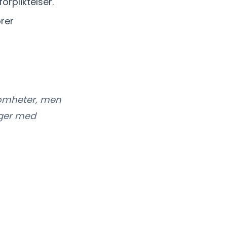
forpliktelser.
orer
somheter, men
lger med