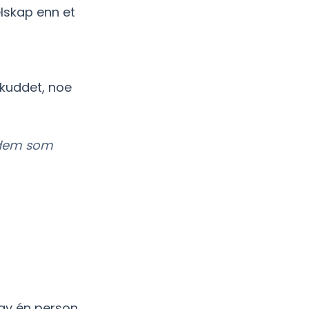
elskap enn et
skuddet, noe
r dem som
av én person.