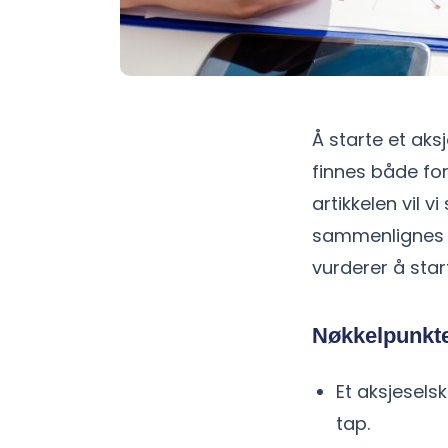
Å starte et ak
finnes både fo
artikkelen vil 
sammenlignes m
vurderer å star
Nøkkelpunkt
Et aksjesels
tap.