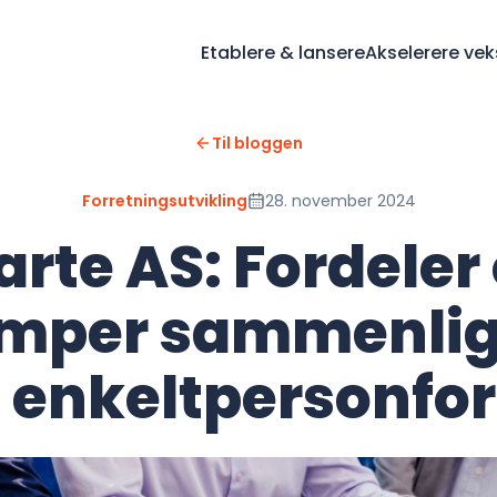
Etablere & lansere
Akselerere vek
Til bloggen
Forretningsutvikling
28. november 2024
arte AS: Fordeler
emper sammenlig
enkeltpersonfo