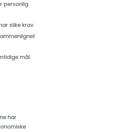
r personlig
r slike krav.
 sammenlignet
mtidige mål.
rne har
økonomiske