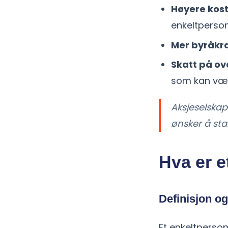
Høyere kos
enkeltperson
Mer byråkra
Skatt på o
som kan vær
Aksjeselskap
ønsker å sta
Hva er e
Definisjon og
Et enkeltperso