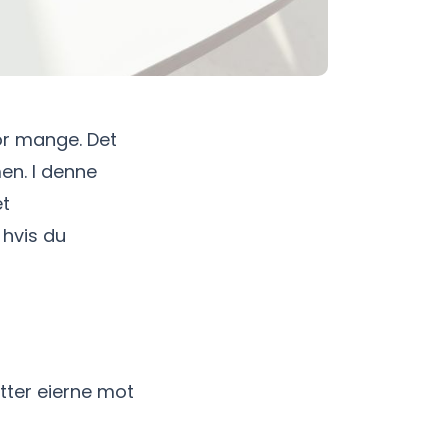
or mange. Det
en. I denne
et
hvis du
tter eierne mot