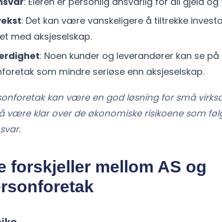
nsvar
: Eieren er personlig ansvarlig for all gjeld og 
vekst
: Det kan være vanskeligere å tiltrekke invest
t med aksjeselskap.
erdighet
: Noen kunder og leverandører kan se på
nforetak som mindre seriøse enn aksjeselskap.
rsonforetak kan være en god løsning for små virk
g å være klar over de økonomiske risikoene som fø
svar.
e forskjeller mellom AS og
ersonforetak