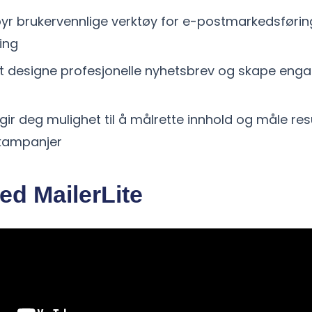
ilbyr brukervennlige verktøy for e-postmarkedsføri
ing
lt designe profesjonelle nyhetsbrev og skape eng
gir deg mulighet til å målrette innhold og måle re
kampanjer
ed MailerLite