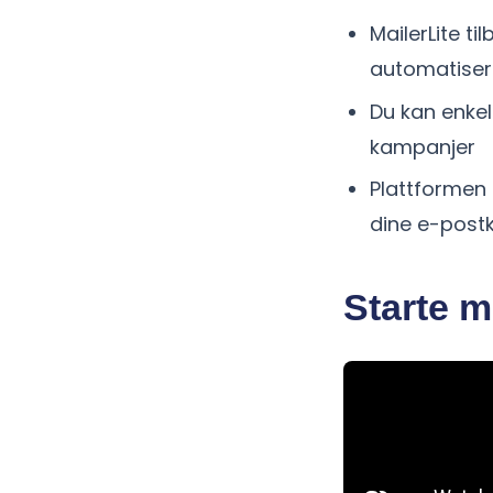
MailerLite t
automatiser
Du kan enke
kampanjer
Plattformen 
dine e-post
Starte m