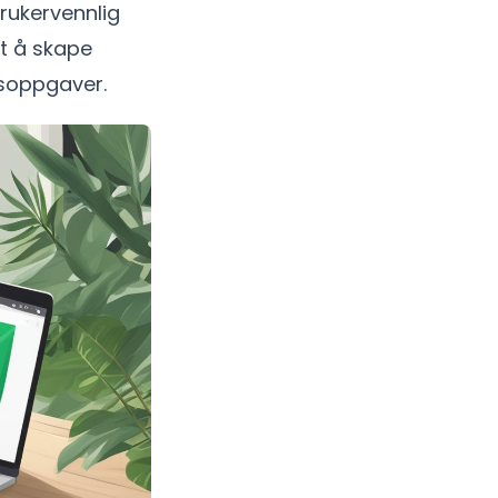
brukervennlig
lt å skape
soppgaver.