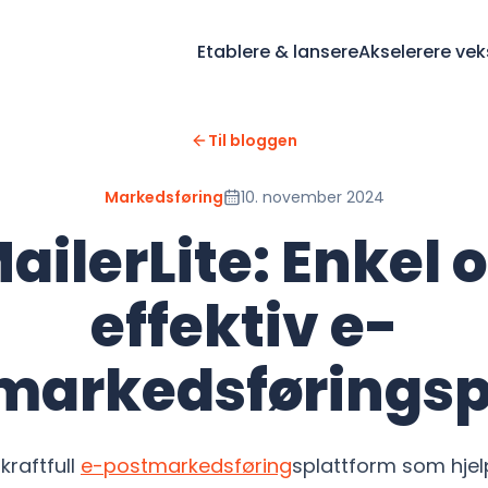
Etablere & lansere
Akselerere vek
Til bloggen
Markedsføring
10. november 2024
ailerLite: Enkel 
effektiv e-
markedsføringsp
 kraftfull
e-postmarkedsføring
splattform som hje