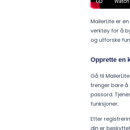
MailerLite er e
verktøy for å b
og utforske fu
Opprette en 
Gå til MailerLit
trenger bare 
passord. Tjenes
funksjoner.
Etter registrer
din er beskyttet