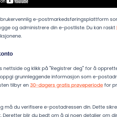
n brukervennlig e-postmarkedsføringsplattform som
ygge og administrere din e-postliste. Du kan raskt
nksjonene.
konto
es nettside og klikk på "Registrer deg" for å oppret
å oppgi grunnleggende informasjon som e-postad
ten tilbyr en
30-dagers gratis prøveperiode
for p
ing må du verifisere e-postadressen din. Dette sikr
. Deretter blir du bedt om å gi noen detaljer om din