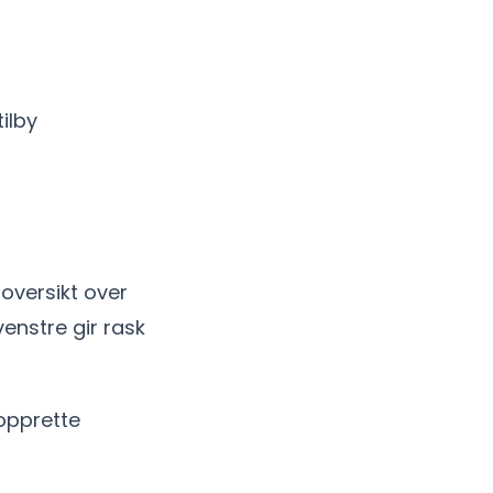
ilby
 oversikt over
enstre gir rask
opprette