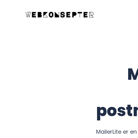
M
post
MailerLite er en