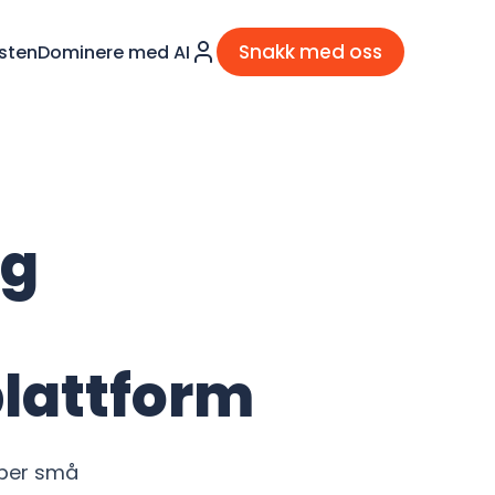
Snakk med oss
sten
Dominere med AI
og
lattform
lper små