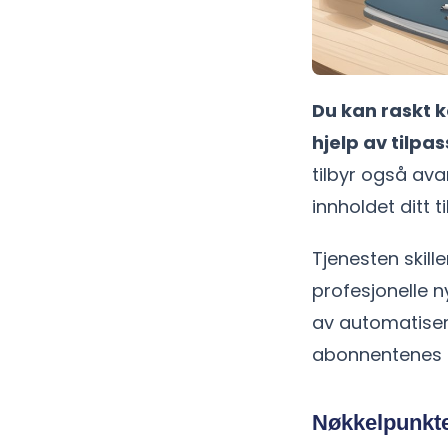
Du kan raskt 
hjelp av tilp
tilbyr også ava
innholdet ditt 
Tjenesten skill
profesjonelle 
av automatiser
abonnentenes a
Nøkkelpunkt