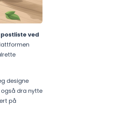
postliste ved
lattformen
lrette
deg designe
 også dra nytte
ert på