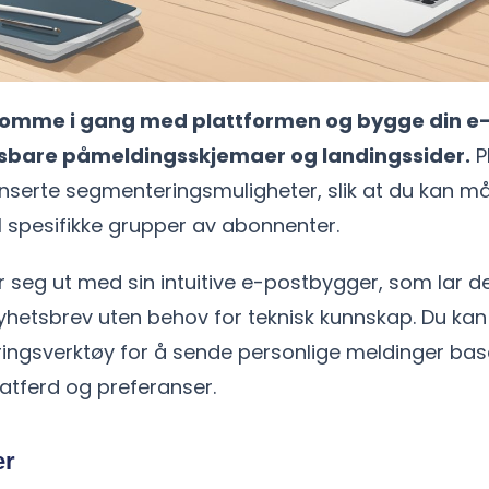
komme i gang med plattformen og bygge din e-
assbare påmeldingsskjemaer og landingssider.
P
nserte segmenteringsmuligheter, slik at du kan må
til spesifikke grupper av abonnenter.
er seg ut med sin intuitive e-postbygger, som lar 
nyhetsbrev uten behov for teknisk kunnskap. Du kan
ingsverktøy for å sende personlige meldinger bas
tferd og preferanser.
er