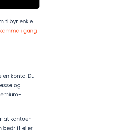
 tilbyr enkle
komme i gang
te en konto. Du
resse og
remium-
er at kontoen
 bedrift eller