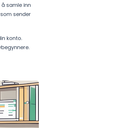
 å samle inn
r som sender
din konto.
nybegynnere.