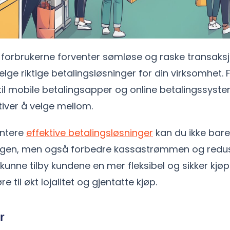
 forbrukerne forventer sømløse og raske transaksj
lge riktige betalingsløsninger for din virksomhet. F
til mobile betalingsapper og online betalingssyste
iver å velge mellom.
ntere
effektive betalingsløsninger
kan du ikke bare
ngen, men også forbedre kassastrømmen og redu
så kunne tilby kundene en mer fleksibel og sikker kjø
 til økt lojalitet og gjentatte kjøp.
r