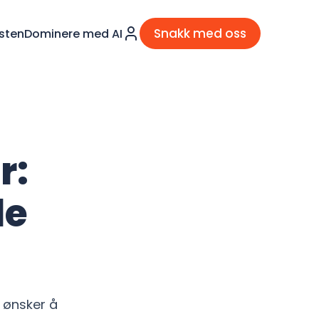
Snakk med oss
sten
Dominere med AI
r:
le
 ønsker å