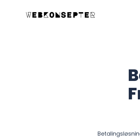
B
F
Betalingsløsni