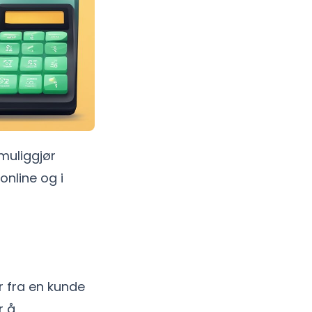
muliggjør
online og i
r fra en kunde
r å