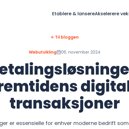
Etablere & lansere
Akselerere vek
Til bloggen
Webutvikling
06. november 2024
etalingsløsninge
remtidens digita
transaksjoner
nger er essensielle for enhver moderne bedrift som