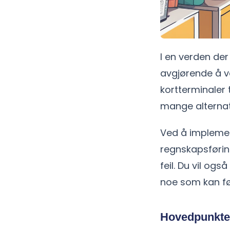
I en verden der
avgjørende å ve
kortterminaler 
mange alternat
Ved å impleme
regnskapsføri
feil. Du vil og
noe som kan føre
Hovedpunkte