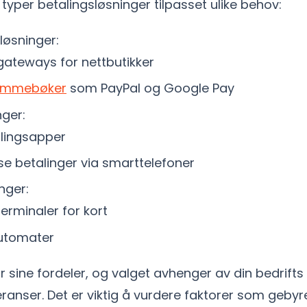
e typer betalingsløsninger tilpasset ulike behov:
løsninger:
gateways for nettbutikker
lommebøker
som PayPal og Google Pay
nger:
lingsapper
se betalinger via smarttelefoner
nger:
erminaler for kort
utomater
r sine fordeler, og valget avhenger av din bedrift
anser. Det er viktig å vurdere faktorer som gebyre