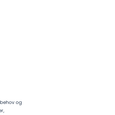
s behov og
r,