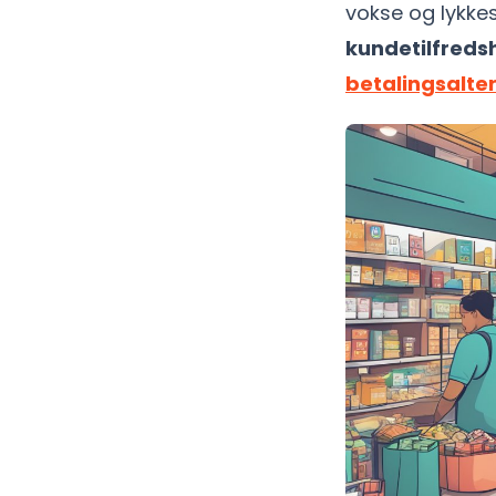
vokse og lykke
kundetilfredsh
betalingsalte