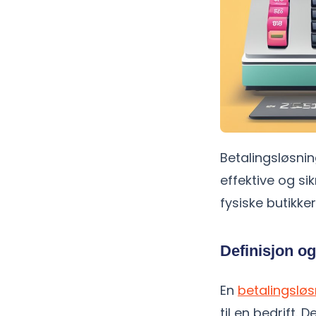
Betalingsløsnin
effektive og si
fysiske butikker
Definisjon o
En
betalingsløs
til en bedrift.