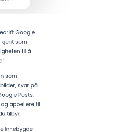
edrift Google
e kjent som
igheten til å
r.
jon som
bilder, svar på
Google Posts.
og appellere til
u tilbyr.
 de innebygde