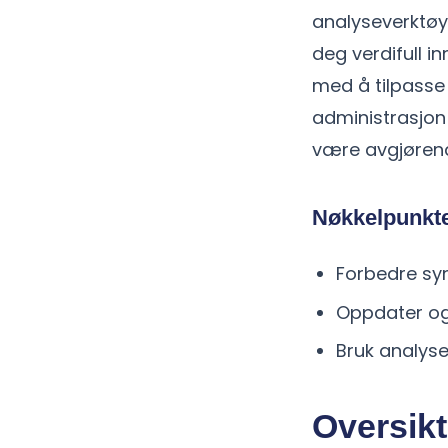
analyseverktøy
deg verdifull i
med å tilpasse 
administrasjon
være avgjørend
Nøkkelpunkt
Forbedre syn
Oppdater og 
Bruk analys
Oversikt