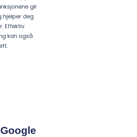
nksjonene gir
g hjelper deg
. Effektiv
ing kan også
tt.
å Google