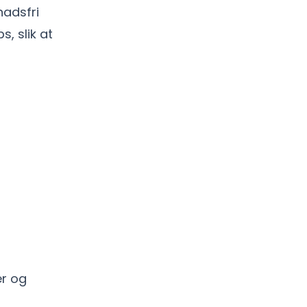
nadsfri
, slik at
er og