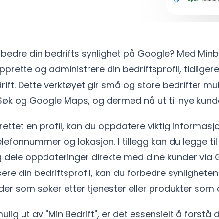
rbedre din bedrifts synlighet på Google? Med Minb
pprette og administrere din bedriftsprofil, tidliger
ift. Dette verktøyet gir små og store bedrifter mul
 Søk og Google Maps, og dermed nå ut til nye kunde
ettet en profil, kan du oppdatere viktig informas
elefonnummer og lokasjon. I tillegg kan du legge til 
 dele oppdateringer direkte med dine kunder via 
ere din bedriftsprofil, kan du forbedre synligheten 
der som søker etter tjenester eller produkter som d
ulig ut av "Min Bedrift", er det essensielt å forstå