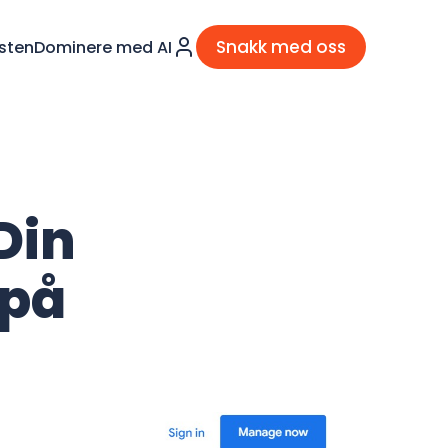
Snakk med oss
sten
Dominere med AI
Din
 på