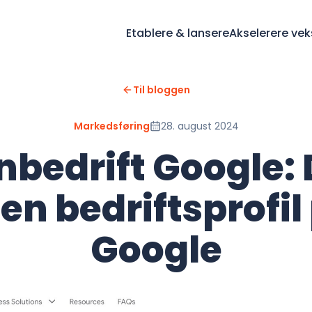
Etablere & lansere
Akselerere vek
Til bloggen
Markedsføring
28. august 2024
nbedrift Google: 
en bedriftsprofil
Google