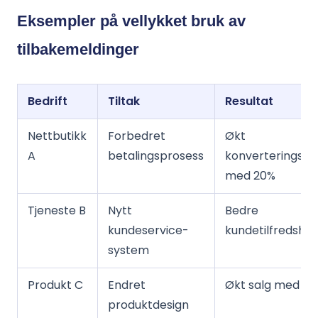
Eksempler på vellykket bruk av
tilbakemeldinger
Bedrift
Tiltak
Resultat
Nettbutikk
Forbedret
Økt
A
betalingsprosess
konverteringsra
med 20%
Tjeneste B
Nytt
Bedre
kundeservice-
kundetilfredshet
system
Produkt C
Endret
Økt salg med 15
produktdesign