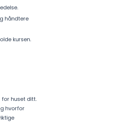
ledelse.
og håndtere
olde kursen.
for huset ditt.
og hvorfor
iktige