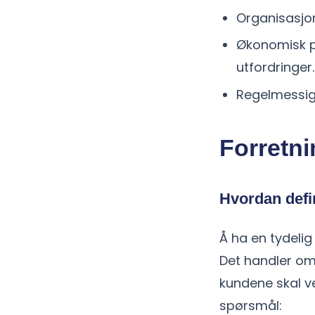
Organisasjon
Økonomisk pl
utfordringer.
Regelmessig 
Forretni
Hvordan defin
Å ha en tydelig
Det handler om å
kundene skal ve
spørsmål: