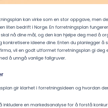
tningsplan kan virke som en stor oppgave, men det
 en liten bedrift i Norge. En forretningsplan fungere
 skal nå dine mål, og den kan hjelpe deg med å or
 konkretisere ideene dine. Enten du planlegger å s
rfirma, vil en godt utformet forretningsplan gi deg e
med å unngå vanlige fallgruver.
er
gsplan gir klarhet i forretningsideen og hvordan de
g å inkludere en markedsanalyse for å forstå konku