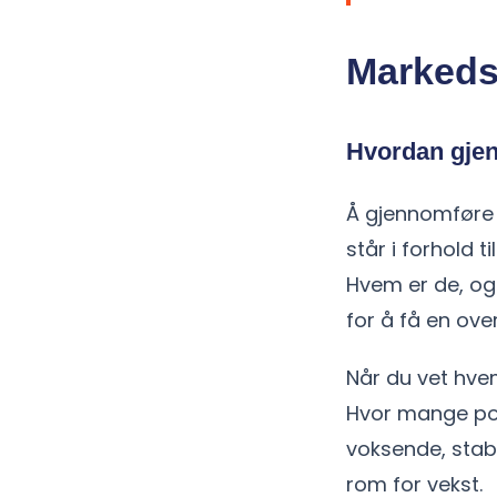
Markedsa
Hvordan gje
Å gjennomføre 
står i forhold 
Hvem er de, og 
for å få en ov
Når du vet hvem
Hvor mange pot
voksende, stabi
rom for vekst.