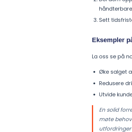
håndterbare
Sett tidsfri
Eksempler på
La oss se på n
Øke salget 
Redusere dri
Utvide kund
En solid for
møte behove
utfordringe