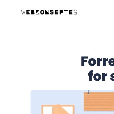
Forr
for