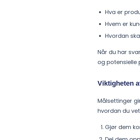
Hva er produ
Hvem er kun
Hvordan skal
Når du har svar
og potensielle
Viktigheten a
Målsettinger gi
hvordan du vet 
Gjør dem kon
Del dem opp