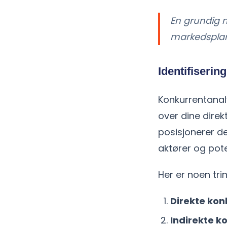
En grundig 
markedsplan 
Identifiserin
Konkurrentanaly
over dine direk
posisjonerer d
aktører og pote
Her er noen trin
Direkte kon
Indirekte k