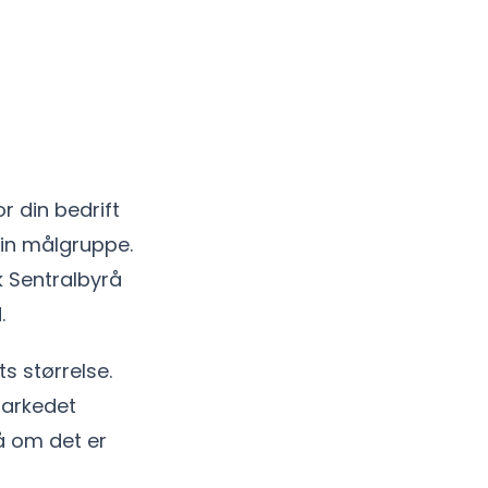
 din bedrift
 din målgruppe.
k Sentralbyrå
.
s størrelse.
markedet
på om det er