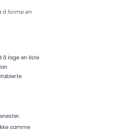
g å forme en
å lage en liste
dan
etablerte
jenester.
 dekke samme