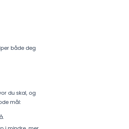
jelper både deg
vor du skal, og
gode mål:
å.
 i mindre, mer