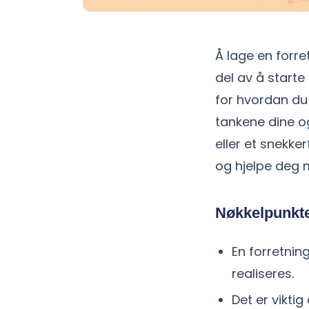
Å lage en forre
del av å starte
for hvordan du
tankene dine og
eller et snekke
og hjelpe deg 
Nøkkelpunkt
En forretnin
realiseres.
Det er vikti