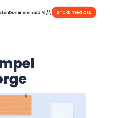
Snakk med oss
sten
Dominere med AI
empel
orge