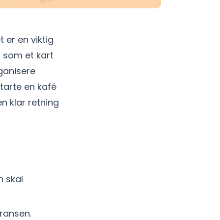
 er en viktig
r som et kart
ganisere
tarte en kafé
n klar retning
n skal
rransen.