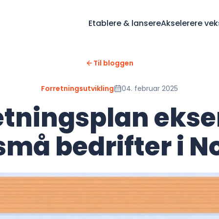
Etablere & lansere
Akselerere vek
Til bloggen
Forretningsutvikling
04. februar 2025
etningsplan eks
 små bedrifter i N