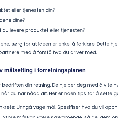
ktet eller tjenesten din?
dene dine?
 du levere produktet eller tjenesten?
ene, sørg for at ideen er enkel å forklare. Dette h
 partnere med å forstå hva du driver med.
v målsetting i forretningsplanen
r bedriften din retning. De hjelper deg med å vite h
når du har nådd dit. Her er noen tips for å sette 
krete: Unngå vage mål. Spesifiser hva du vil oppn
: Store mål kan være skremmende, så del dem opp