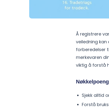
Å registrere v
veiledning kan 
forberedelser ti
merkevaren din.
viktig å forstå
Nøkkelpoeng
Sjekk alltid 
Forstå bruks