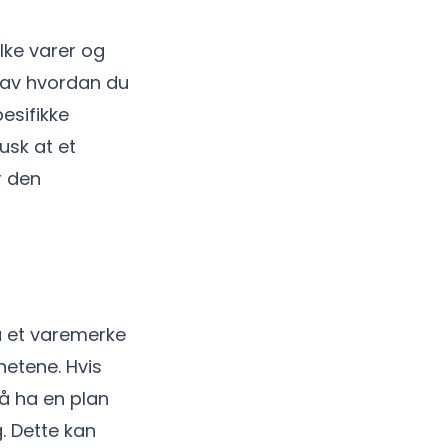
lke varer og
g av hvordan du
esifikke
usk at et
r den
må et varemerke
hetene. Hvis
 å ha en plan
. Dette kan