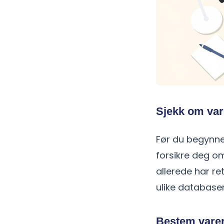
Sjekk om var
Før du begynne
forsikre deg o
allerede har re
ulike databaser
Bestem varer 