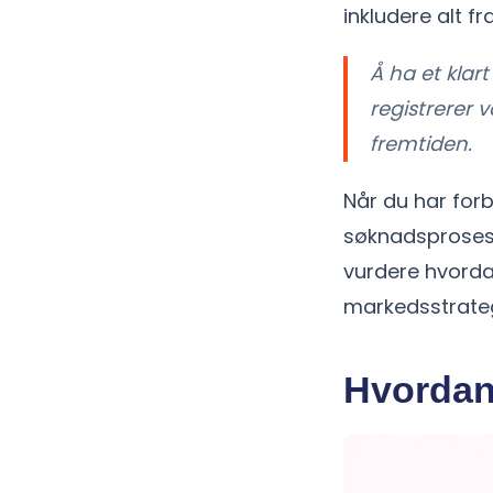
inkludere alt f
Å ha et klar
registrerer 
fremtiden.
Når du har forbe
søknadsprosess
vurdere hvorda
markedsstrateg
Hvordan