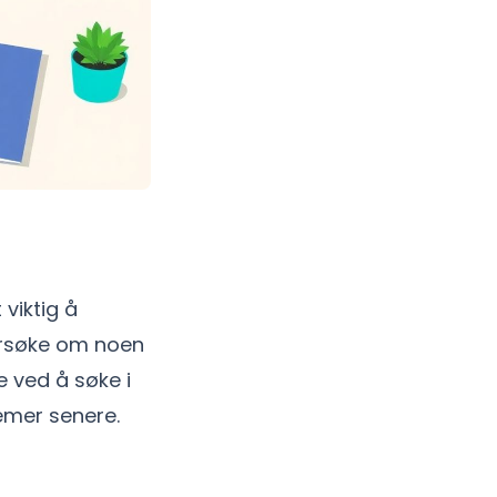
viktig å
dersøke om noen
e ved å søke i
lemer senere.