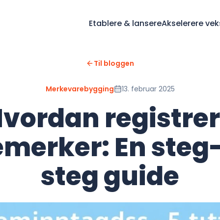
Etablere & lansere
Akselerere vek
Til bloggen
Merkevarebygging
13. februar 2025
vordan registre
merker: En steg
steg guide