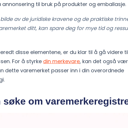
ra annonsering til bruk på produkter og emballasje.
t bilde av de juridiske kravene og de praktiske trin
varemerket ditt, kan spare deg for mye tid og ressur
redt disse elementene, er du klar til å gå videre ti
en. For å styrke
din merkevare
, kan det også vær
n dette varemerket passer inn i din overordnede
i.
 søke om varemerkeregistre