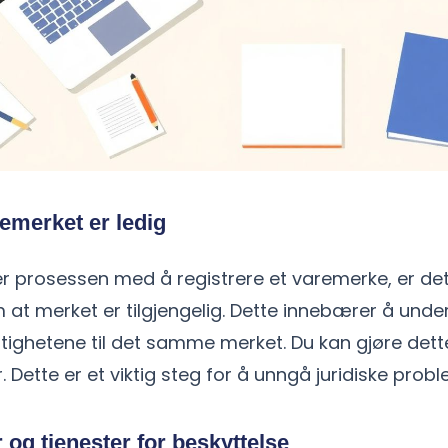
emerket er ledig
r prosessen med å registrere et varemerke, er det 
m at merket er tilgjengelig. Dette innebærer å un
ttighetene til det samme merket. Du kan gjøre dett
. Dette er et viktig steg for å unngå juridiske prob
og tjenester for beskyttelse