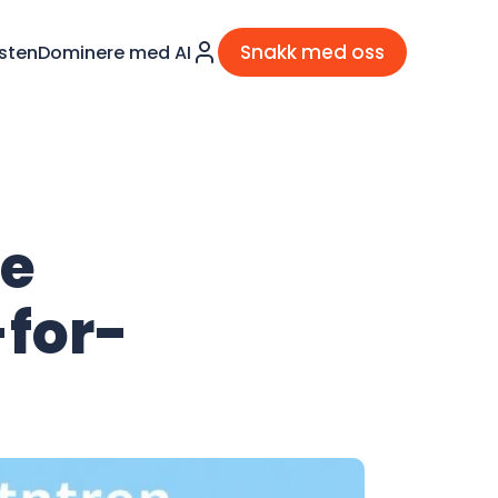
Snakk med oss
sten
Dominere med AI
re
-for-