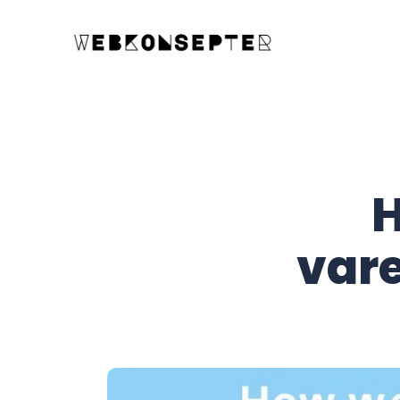
H
vare