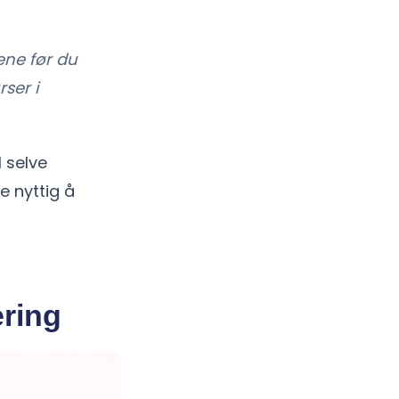
nene før du
ser i
l selve
e nyttig å
ring