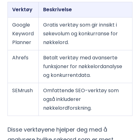
Verktøy
Beskrivelse
Google
Gratis verktøy som gir innsikt i
Keyword
søkevolum og konkurranse for
Planner
nøkkelord.
Ahrefs
Betalt verktøy med avanserte
funksjoner for nøkkelordanalyse
og konkurrentdata.
SEMrush
Omfattende SEO-verktøy som
også inkluderer
nøkkelordforskning.
Disse verktøyene hjelper deg med å
analysere hvilke søkeord som er mest