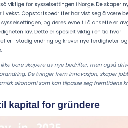
å viktige for sysselsettingen i Norge. De skaper ny
 i vekst. Oppstartsbedrifter har vist seg å være b
l sysselsettingen, og deres evne til å ansette er av
igheten lav. Dette er spesielt viktig i en tid hvor
t er i stadig endring og krever nye ferdigheter og
.
ikke bare skapere av nye bedrifter, men også driv
randring. De tvinger frem innovasjon, skaper jobbe
misk økonomi som kan tilpasse seg fremtidens kr
til kapital for gründere