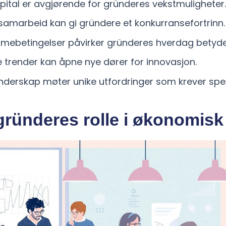
kapital er avgjørende for gründeres vekstmuligheter.
samarbeid kan gi gründere et konkurransefortrinn.
mmebetingelser påvirker gründeres hverdag betydel
 trender kan åpne nye dører for innovasjon.
ünderskap møter unike utfordringer som krever spesif
ründeres rolle i økonomisk