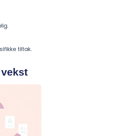
ig.
ikke tiltak.
 vekst