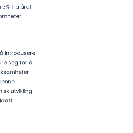
 3% fra året
somheter.
 å introdusere
dre seg for å
irksomheter
 Denne
isk utvikling
kraft.