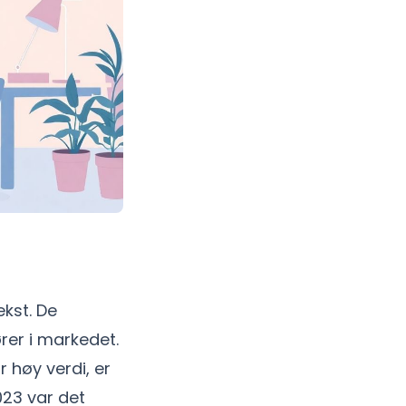
ekst. De
ører i markedet.
r høy verdi, er
023 var det