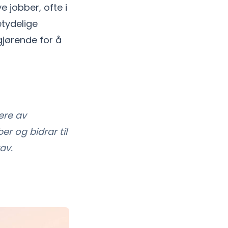
e jobber, ofte i
etydelige
gjørende for å
ere av
r og bidrar til
av.