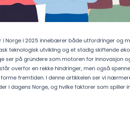
 i Norge i 2025 innebærer både utfordringer og mu
ask teknologisk utvikling og et stadig skiftende ø
e ser på gründere som motoren for innovasjon og
står overfor en rekke hindringer, men også spenn
å forme fremtiden. I denne artikkelen ser vi nærmer
er i dagens Norge, og hvilke faktorer som spiller i