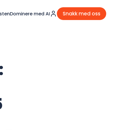
Snakk med oss
sten
Dominere med AI
:
5