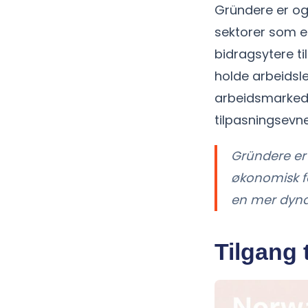
Gründere er ogs
sektorer som er
bidragsytere ti
holde arbeidsled
arbeidsmarkede
tilpasningsevne
Gründere er 
økonomisk fo
en mer dyna
Tilgang 