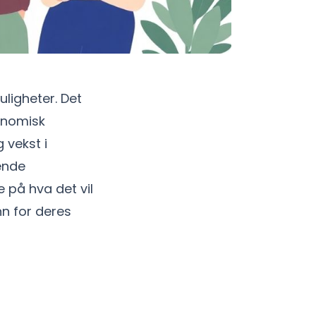
ligheter. Det
konomisk
 vekst i
ende
e på hva det vil
nn for deres