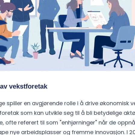
av vekstforetak
e spiller en avgjørende rolle i å drive økonomisk v
foretak som kan utvikle seg til å bli betydelige akt
e, ofte referert til som "enhjørninger" når de oppnå
kape nye arbeidsplasser og fremme innovasjon. I 2